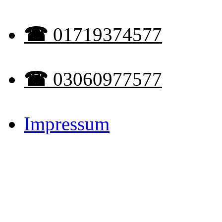
☎︎
01719374577
☎︎
03060977577
Impressum