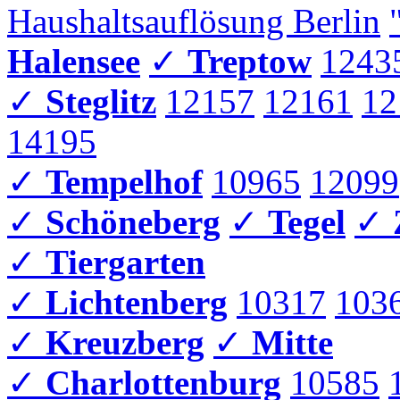
Haushaltsauflösung Berlin
Halensee
✓
Treptow
1243
✓
Steglitz
12157
12161
12
14195
✓
Tempelhof
10965
12099
✓
Schöneberg
✓
Tegel
✓
✓
Tiergarten
✓
Lichtenberg
10317
103
✓
Kreuzberg
✓
Mitte
✓
Charlottenburg
10585